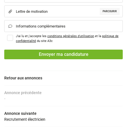
02 48 24 17 1
ACCUEIL
Lettre de motivation

PARCOURIR
S PRESTATIONS
Informations complémentaires

J'ai lu et j'accepte les
conditions générales d'utilisation
et la
politique de
UB PARTENAIRES
confidentialité
du site
A3c
Rejoignez-nou
S PARTENAIRES
Envoyer ma candidature
RECRUTEMENT
Restez infor
Retour aux annonces
ACTUALITÉS
Inscription Newslet
Annonce précédente
CONTACT
-
FFB Cher
Annonce suivante
Recrutement électricien