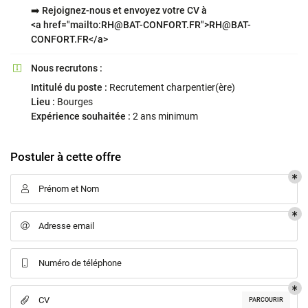
➡️ Rejoignez-nous et envoyez votre CV à
<a href="mailto:RH@BAT-CONFORT.FR">RH@BAT-
CONFORT.FR</a>
En cochant cette case, vous consentez à recevoir nos propositions commerciales à
Nous recrutons :

l'adresse email indiqué ci-dessus. Vous pouvez vous désinscrire à tout moment en
utilisant
le formulaire de désinscription
.
Intitulé du poste :
Recrutement charpentier(ère)
Lieu :
Bourges
Inscription
Expérience souhaitée :
2 ans minimum
Postuler à cette offre
Prénom et Nom

Adresse email

Numéro de téléphone

Une question
CV

PARCOURIR