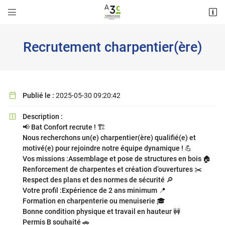


2 rue Porte Jaune
18000 Bourges
02 48 24 17 11
Recrutement charpentier(ère)
Publié le :
2025-05-30 09:20:42

Description :

📢 Bat Confort recrute ! 🏗
Nous recherchons un(e) charpentier(ère) qualifié(e) et
motivé(e) pour rejoindre notre équipe dynamique ! 💪
Adresse email de réception

Vos missions :Assemblage et pose de structures en bois 🏠
Renforcement de charpentes et création d’ouvertures ✂️
Respect des plans et des normes de sécurité 🔎
Recopier le code ci-contre

Votre profil :Expérience de 2 ans minimum 📍
Formation en charpenterie ou menuiserie 🎓
Rafraîchir le captcha

Bonne condition physique et travail en hauteur 🚧
Permis B souhaité 🚗