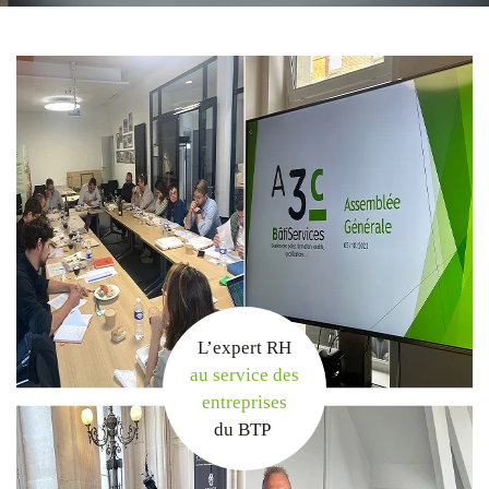
En cochant cette case, vous consentez à recevoir nos propositions commerciales à
l'adresse email indiqué ci-dessus. Vous pouvez vous désinscrire à tout moment en
utilisant
le formulaire de désinscription
.
Inscription
L’expert RH
au service des
entreprises
du BTP