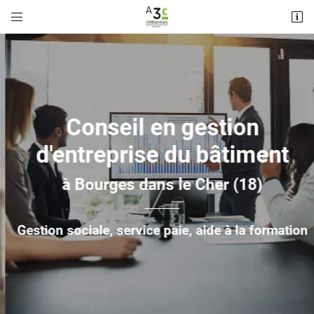


2 rue Porte Jaune
18000 Bourges
02 48 24 17 11
Conseil en gestion
d'entreprise du bâtiment
à Bourges dans le Cher (18)
Adresse email de réception

Gestion sociale, service paie, aide à la formation
Recopier le code ci-contre

Rafraîchir le captcha
